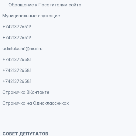
Обращение к Посетителям сайта
Муниципальные служащие
+74213726519
+74213726519
admtuluchi1@mail.ru
+74213726581
+74213726581
+74213726581
Страничка
ВКонтакте
Страничка на
Одноклассниках
СОВЕТ ДЕПУТАТОВ