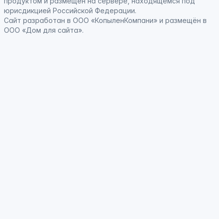
продуктом
и
размещён на сервере, находящемся под
юрисдикцией Российской Федерации
.
Сайт
разработан
в ООО «КопыленКомпани» и
размещён
в
ООО «Дом для сайта».