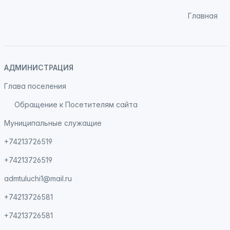
Главная
АДМИНИСТРАЦИЯ
Глава поселения
Обращение к Посетителям сайта
Муниципальные служащие
+74213726519
+74213726519
admtuluchi1@mail.ru
+74213726581
+74213726581