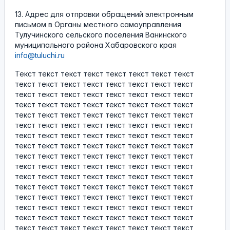
13. Адрес для отправки обращений электронным
письмом в Органы местного самоуправления
Тулучинского сельского поселения Ванинского
муниципального района Хабаровского края
info@tuluchi.ru
Текст текст текст текст текст текст текст текст
текст текст текст текст текст текст текст текст
текст текст текст текст текст текст текст текст
текст текст текст текст текст текст текст текст
текст текст текст текст текст текст текст текст
текст текст текст текст текст текст текст текст
текст текст текст текст текст текст текст текст
текст текст текст текст текст текст текст текст
текст текст текст текст текст текст текст текст
текст текст текст текст текст текст текст текст
текст текст текст текст текст текст текст текст
текст текст текст текст текст текст текст текст
текст текст текст текст текст текст текст текст
текст текст текст текст текст текст текст текст
текст текст текст текст текст текст текст текст
текст текст текст текст текст текст текст текст