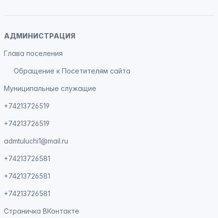
АДМИНИСТРАЦИЯ
Глава поселения
Обращение к Посетителям сайта
Муниципальные служащие
+74213726519
+74213726519
admtuluchi1@mail.ru
+74213726581
+74213726581
+74213726581
Страничка
ВКонтакте