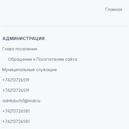
Главная
АДМИНИСТРАЦИЯ
Глава поселения
Обращение к Посетителям сайта
Муниципальные служащие
+74213726519
+74213726519
admtuluchi1@mail.ru
+74213726581
+74213726581