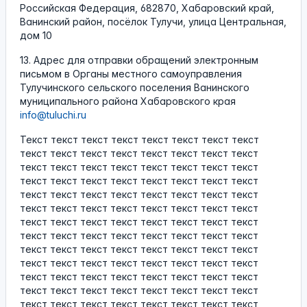
Российская Федерация, 682870, Хабаровский край,
Ванинский район, посёлок Тулучи, улица Центральная,
дом 10
13. Адрес для отправки обращений электронным
письмом в Органы местного самоуправления
Тулучинского сельского поселения Ванинского
муниципального района Хабаровского края
info@tuluchi.ru
Текст текст текст текст текст текст текст текст
текст текст текст текст текст текст текст текст
текст текст текст текст текст текст текст текст
текст текст текст текст текст текст текст текст
текст текст текст текст текст текст текст текст
текст текст текст текст текст текст текст текст
текст текст текст текст текст текст текст текст
текст текст текст текст текст текст текст текст
текст текст текст текст текст текст текст текст
текст текст текст текст текст текст текст текст
текст текст текст текст текст текст текст текст
текст текст текст текст текст текст текст текст
текст текст текст текст текст текст текст текст