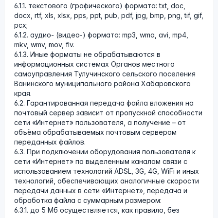
6.1.1. текстового (графического) формата: txt, doc,
docx, rtf, xls, xlsx, pps, ppt, pub, pdf, jpg, bmp, png, tif, gif,
pcx;
6.1.2. аудио- (видео-) формата: mp3, wma, avi, mp4,
mkv, wmv, mov, flv.
6.1.3. Иные форматы не обрабатываются в
информационных системах Органов местного
самоуправления Тулучинского сельского поселения
Ванинского муниципального района Хабаровского
края.
6.2. Гарантированная передача файла вложения на
почтовый сервер зависит от пропускной способности
сети «Интернет» пользователя, а получение – от
объёма обрабатываемых почтовым сервером
переданных файлов.
6.3. При подключении оборудования пользователя к
сети «Интернет» по выделенным каналам связи с
использованием технологий ADSL, 3G, 4G, WiFi и иных
технологий, обеспечивающих аналогичные скорости
передачи данных в сети «Интернет», передача и
обработка файла с суммарным размером:
6.3.1. до 5 Мб осуществляется, как правило, без