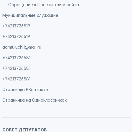
Обращение к Посетителям сайта
Муниципальные служащие
+74213726519
+74213726519
admtuluchi1@mail.ru
+74213726581
+74213726581
+74213726581
Страничка
ВКонтакте
Страничка на
Одноклассниках
СОВЕТ ДЕПУТАТОВ