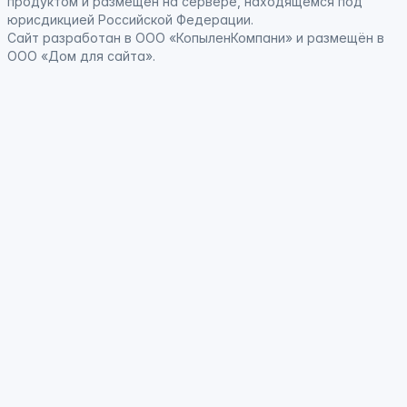
продуктом
и
размещён на сервере, находящемся под
юрисдикцией Российской Федерации
.
Сайт
разработан
в ООО «КопыленКомпани» и
размещён
в
ООО «Дом для сайта».