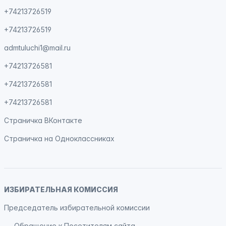
+74213726519
+74213726519
admtuluchi1@mail.ru
+74213726581
+74213726581
+74213726581
Страничка
ВКонтакте
Страничка на
Одноклассниках
ИЗБИРАТЕЛЬНАЯ КОМИССИЯ
Председатель избирательной комиссии
Обращение к Посетителям сайта