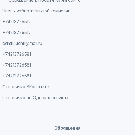
Члены избирательной комиссии
+74213726519
+74213726519
admtuluchi1@mail.ru
+74213726581
+74213726581
+74213726581
Страничка
ВКонтакте
Страничка на
Одноклассниках
Обращения