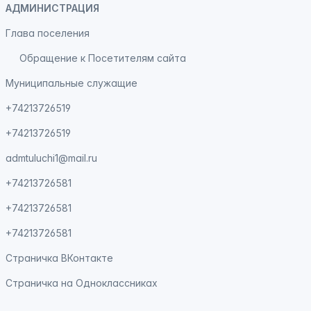
АДМИНИСТРАЦИЯ
Глава поселения
Обращение к Посетителям сайта
Муниципальные служащие
+74213726519
+74213726519
admtuluchi1@mail.ru
+74213726581
+74213726581
+74213726581
Страничка
ВКонтакте
Страничка на
Одноклассниках