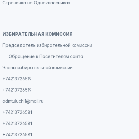
Страничка на
Одноклассниках
ИЗБИРАТЕЛЬНАЯ КОМИССИЯ
Председатель избирательной комиссии
Обращение к Посетителям сайта
Члены избирательной комиссии
+74213726519
+74213726519
admtuluchi1@mail.ru
+74213726581
+74213726581
+74213726581